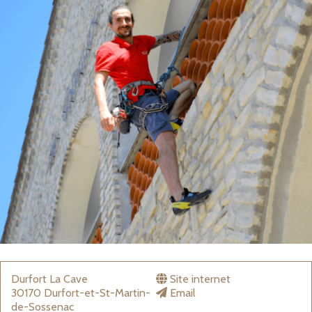
Durfort La Cave
Site internet
30170 Durfort-et-St-Martin-
Email
de-Sossenac