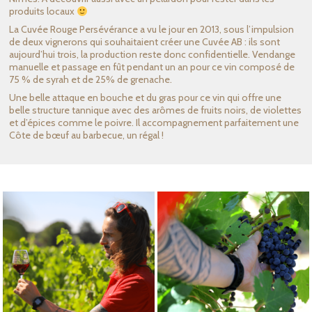
produits locaux
La Cuvée Rouge Persévérance a vu le jour en 2013, sous l’impulsion
de deux vignerons qui souhaitaient créer une Cuvée AB : ils sont
aujourd’hui trois, la production reste donc confidentielle. Vendange
manuelle et passage en fût pendant un an pour ce vin composé de
75 % de syrah et de 25% de grenache.
Une belle attaque en bouche et du gras pour ce vin qui offre une
belle structure tannique avec des arômes de fruits noirs, de violettes
et d’épices comme le poivre. Il accompagnement parfaitement une
Côte de bœuf au barbecue, un régal !