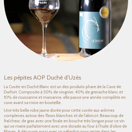
Les pépites AOP Duché d’Uzès
La Cuvée en Duché Blanc est un des produits phare de la Cave de
Durfort. Composée à 50% de viognier, 40% de grenache blanc et
10% de roussanne et marsanne, elle passe une année complète en
cuve avant sa mise en bouteille.
Une très belle robe jaune dorée pour cette cuvée aux arômes
complexes autour des fleurs blanches et de l’abricot. Beaucoup de
fraîcheur, de gras avec une finale en bouche très longue pour ce vin
qui se marie parfaitement avec une dorade au four à l’huile d’olive de
Nîmes. A découvrir aussi avec un pélardon pour rester dans les