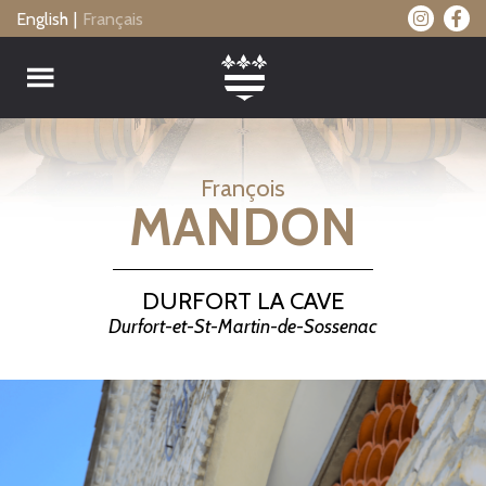
Passer
English
Français
au
contenu
principal
François
MANDON
DURFORT LA CAVE
Durfort-et-St-Martin-de-Sossenac